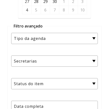
27
28
29
30
1
2
3
4
5
6
7
8
9
10
Filtro avançado