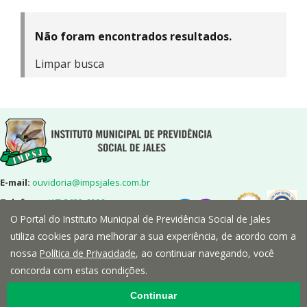
Não foram encontrados resultados.
Limpar busca
E-mail:
ouvidoria@impsjales.com.br
Telefone:
(17) 3632-6906
O Portal do Instituto Municipal de Previdência Social de Jales
Endereço:
Rua 7,nº2072-Centro-
Jales/SP-CEP:15700-014
utiliza cookies para melhorar a sua experiência, de acordo com a
nossa
Política de Privacidade
, ao continuar navegando, você
concorda com estas condições.
Continuar