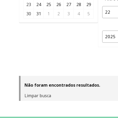
23
24
25
26
27
28
29
30
31
1
2
3
4
5
Não foram encontrados resultados.
Limpar busca