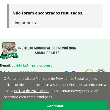
Não foram encontrados resultados.
Limpar busca
E-mail:
ouvidoria@impsjales.com.br
Telefone:
(17) 3632-6906
O Portal do Instituto Municipal de Previdência Social de Jales
Endereço:
Rua 7,nº2072-Centro-
Jales/SP-CEP:15700-014
utiliza cookies para melhorar a sua experiência, de acordo com a
nossa
Política de Privacidade
, ao continuar navegando, você
concorda com estas condições.
Continuar