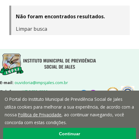
Não foram encontrados resultados.
Limpar busca
E-mail:
ouvidoria@impsjales.com.br
Telefone:
(17) 3632-6906
O Portal do Instituto Municipal de Previdência Social de Jales
Endereço:
Rua 7,nº2072-Centro-
Jales/SP-CEP:15700-014
utiliza cookies para melhorar a sua experiência, de acordo com a
nossa
Política de Privacidade
, ao continuar navegando, você
concorda com estas condições.
Continuar