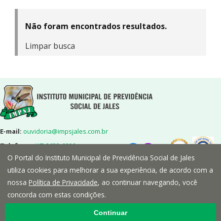
Não foram encontrados resultados.
Limpar busca
E-mail:
ouvidoria@impsjales.com.br
Telefone:
(17) 3632-6906
O Portal do Instituto Municipal de Previdência Social de Jales
Endereço:
Rua 7,nº2072-Centro-
Jales/SP-CEP:15700-014
utiliza cookies para melhorar a sua experiência, de acordo com a
nossa
Política de Privacidade
, ao continuar navegando, você
concorda com estas condições.
Continuar