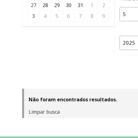
27
28
29
30
31
1
2
3
4
5
6
7
8
9
Não foram encontrados resultados.
Limpar busca