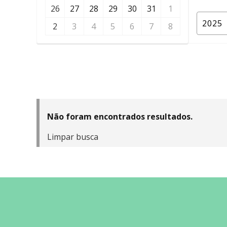
26
27
28
29
30
31
1
2
3
4
5
6
7
8
Não foram encontrados resultados.
Limpar busca