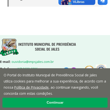
E-mail:
ouvidoria@impsjales.com.br
Telefone:
(17) 3632-6906
O Portal do Instituto Municipal de Previdência Social de Jales
Endereço:
Rua 7,nº2072-Centro-
Jales/SP-CEP:15700-014
utiliza cookies para melhorar a sua experiência, de acordo com a
nossa
Política de Privacidade
, ao continuar navegando, você
concorda com estas condições.
Continuar