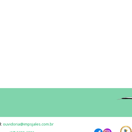
l:
ouvidoria@impsjales.com.br