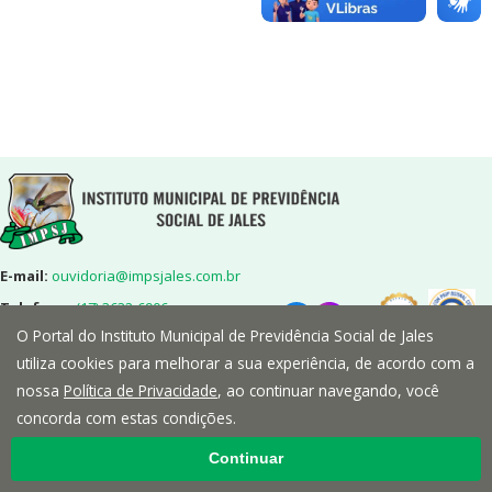
E-mail:
ouvidoria@impsjales.com.br
Telefone:
(17) 3632-6906
O Portal do Instituto Municipal de Previdência Social de Jales
Endereço:
Rua 7,nº2072-Centro-
Jales/SP-CEP:15700-014
utiliza cookies para melhorar a sua experiência, de acordo com a
nossa
Política de Privacidade
, ao continuar navegando, você
concorda com estas condições.
Continuar