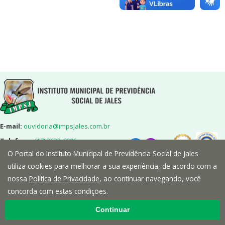
E-mail:
ouvidoria@impsjales.com.br
Telefone:
(17) 3632-6906
O Portal do Instituto Municipal de Previdência Social de Jales
Endereço:
Rua 7,nº2072-Centro-
Jales/SP-CEP:15700-014
utiliza cookies para melhorar a sua experiência, de acordo com a
nossa
Política de Privacidade
, ao continuar navegando, você
concorda com estas condições.
Continuar