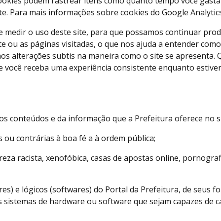
kies podem rastrear itens como quanto tempo você gasta no
 Para mais informações sobre cookies do Google Analytics, c
r e medir o uso deste site, para que possamos continuar pr
te ou as páginas visitadas, o que nos ajuda a entender com
os alterações subtis na maneira como o site se apresenta.
ue você receba uma experiência consistente enquanto estive
 conteúdos e da informação que a Prefeitura oferece no sit
 ou contrárias à boa fé a à ordem pública;
a racista, xenofóbica, casas de apostas online, pornografia
s) e lógicos (softwares) do Portal da Prefeitura, de seus f
os sistemas de hardware ou software que sejam capazes de