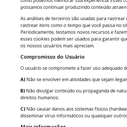
como podemos melhorar sua experiência. Esses coo
possamos continuar produzindo conteúdo atraente.
As análises de terceiros são usadas para rastrea
rastrear itens como o tempo que você passa no si
Periodicamente, testamos novos recursos e fazem
esses cookies podem ser usados ​​para garantir q
os nossos usuários mais apreciam.
Compromisso do Usuário
O usuário se compromete a fazer uso adequado dos
A)
Não se envolver em atividades que sejam ilegais
B)
Não divulgar conteúdo ou propaganda de naturez
direitos humanos;
C)
Não causar danos aos sistemas físicos (hardware
disseminar vírus informáticos ou quaisquer outr
Mais informações