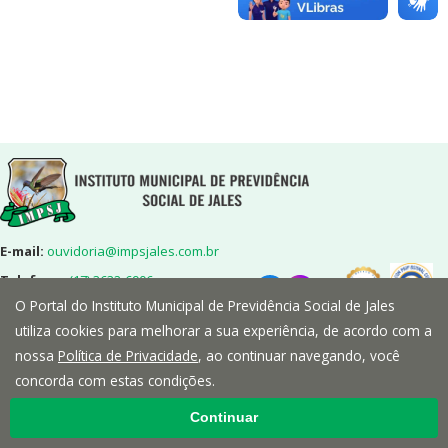
E-mail:
ouvidoria@impsjales.com.br
Telefone:
(17) 3632-6906
O Portal do Instituto Municipal de Previdência Social de Jales
Endereço:
Rua 7,nº2072-Centro-
Jales/SP-CEP:15700-014
utiliza cookies para melhorar a sua experiência, de acordo com a
nossa
Política de Privacidade
, ao continuar navegando, você
concorda com estas condições.
Continuar