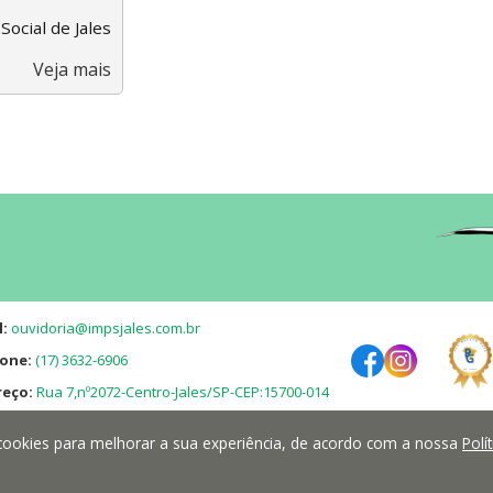
Social de Jales
Veja mais
l:
ouvidoria@impsjales.com.br
one:
(17) 3632-6906
reço:
Rua 7,nº2072-Centro-Jales/SP-CEP:15700-014
iza cookies para melhorar a sua experiência, de acordo com a nossa
Polí