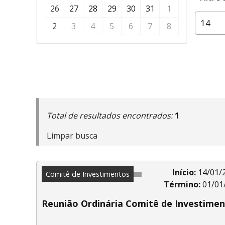
26
27
28
29
30
31
1
2
3
4
5
6
7
8
Total de resultados encontrados:
1
Limpar busca
Início:
14/01/
Comitê de Investimentos
Término:
01/01
Reunião Ordinária Comitê de Investime